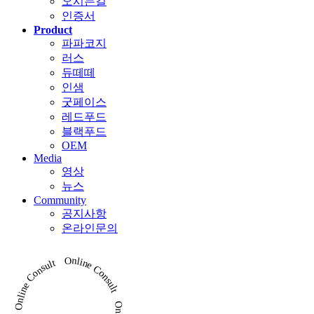
오시는길
인증서
Product
파파코지
러스
듀떼떼
인샘
굿페이스
레드푸드
블랙푸드
OEM
Media
영상
뉴스
Community
공지사항
온라인문의
Online Consult Online Consult Online Consult Online Consult