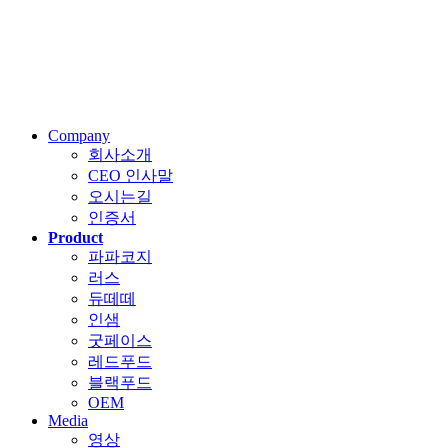
Company
회사소개
CEO 인사말
오시는길
인증서
Product
파파코지
러스
듀떼떼
인샘
굿페이스
레드푸드
블랙푸드
OEM
Media
영상