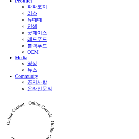
Product
파파코지
러스
듀떼떼
인샘
굿페이스
레드푸드
블랙푸드
OEM
Media
영상
뉴스
Community
공지사항
온라인문의
Online Consult Online Consult Online Consult Online Consult