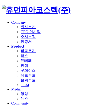
Company
회사소개
CEO 인사말
오시는길
인증서
Product
파파코지
러스
듀떼떼
인샘
굿페이스
레드푸드
블랙푸드
OEM
Media
영상
뉴스
Community