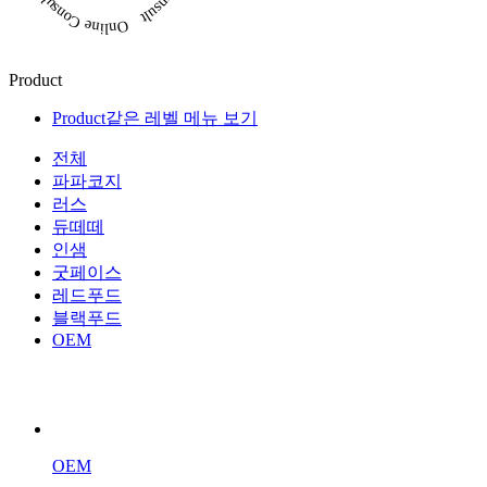
Product
Product
같은 레벨 메뉴 보기
전체
파파코지
러스
듀떼떼
인샘
굿페이스
레드푸드
블랙푸드
OEM
OEM